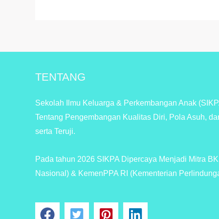
TENTANG
Sekolah Ilmu Keluarga & Perkembangan Anak (SIKPA
Tentang Pengembangan Kualitas Diri, Pola Asuh, da
serta Teruji.
Pada tahun 2026 SIKPA Dipercaya Menjadi Mitra 
Nasional) & KemenPPA RI (Kementerian Perlindung