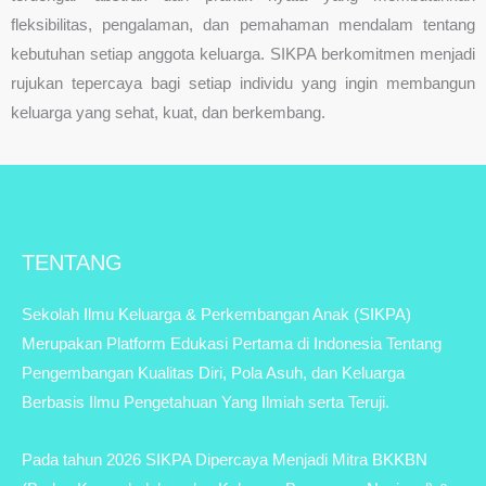
fleksibilitas, pengalaman, dan pemahaman mendalam tentang
kebutuhan setiap anggota keluarga. SIKPA berkomitmen menjadi
rujukan tepercaya bagi setiap individu yang ingin membangun
keluarga yang sehat, kuat, dan berkembang.
TENTANG
Sekolah Ilmu Keluarga & Perkembangan Anak (SIKPA)
Merupakan Platform Edukasi Pertama di Indonesia Tentang
Pengembangan Kualitas Diri, Pola Asuh, dan Keluarga
Berbasis Ilmu Pengetahuan Yang Ilmiah serta Teruji.
Pada tahun 2026 SIKPA Dipercaya Menjadi Mitra BKKBN